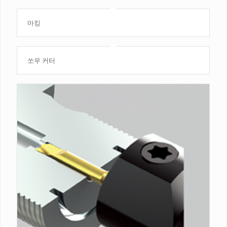
마킹
쏘우 커터