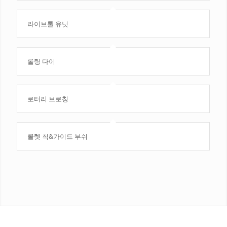
라이브툴 유닛
롤링 다이
로터리 브로칭
콜렛 척&가이드 부쉬