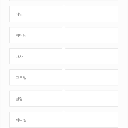
터닝
백터닝
나사
그루빙
널링
버니싱