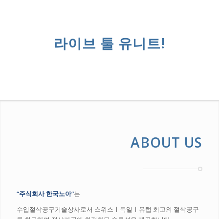
라이브 툴 유니트!
ABOUT US
“
주식회사 한국
노아
“
는
수입절삭공구기술상사로서 스위스ㅣ독일ㅣ유럽 최고의 절삭공구