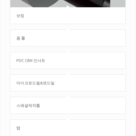
보링
폼 툴
PDC CBN 인서트
마이크로드릴&엔드밀
스페셜제작툴
탭