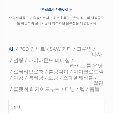
“
주식회사 한국
노아
“
는
수입절삭공구 기술상사로서 스위스ㅣ독일ㅣ유럽 최고의 절삭공구
를 취급하며 절삭가공에 최적화된 솔루션을 제공합니다
All
/
PCD 인서트
/
SAW 커터
/
그루빙
/
나사
/
널링
/
다이아몬드 버니싱
/
라이브 툴 유닛
/
로터리브로칭
/
롤링다이
/
마이크로드릴
/
마킹
/
백터닝
/
보링
/
스페셜제작툴
/
절단
/
콜렛척 & 가이드부쉬
/
터닝
/
텝
/
폼툴
절단